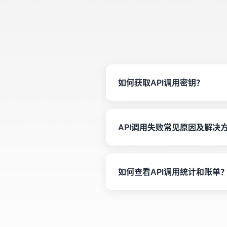
如何获取API调用密钥？
登录后进入控制台，在"密钥管
API调用失败常见原因及解决
常见原因包括：
如何查看API调用统计和账单
密钥错误：
检查API密
请求频率超限：
查看您的
在控制台的"数据统计、日志管
参数格式错误：
检查请求
可以查看费用明细、当前余额
网络问题：
检查网络连接
服务维护：
查看系统状态