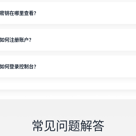
具体可以查看各接口文档，不同的接口所支持的格式不同。
密钥在哪里查看？
每个用户对应一个密钥，申请账号后需自行开通密钥，申请后在个
如何注册账户？
您可以选择使用邮箱来验证注册您的账户，或者使用手机号注册
定常用的第三方账号，以方便下次一键登录。
如何登录控制台？
您可以选择使用QQ快速登录或者输入您的邮箱与密码登录，如
如需帮助请点击网站任意联系方式联系管理员帮你找回。
常见问题解答