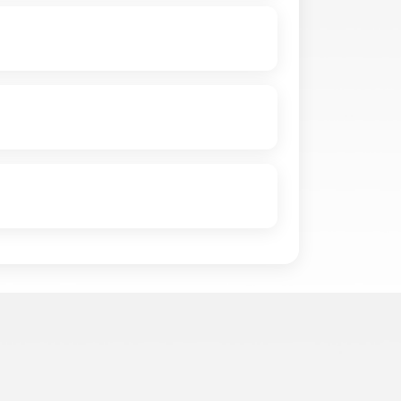
人中心-密钥管理-KEY密钥管理查看。
。建议您在注册完成后，通过控制台绑
果忘记密码可先进行找回密码后再登录，