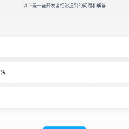
以下是一些开发者经常遇到的问题和解答
理"页面可以创建和管理您的API密钥。你可以根据不同应用场
方法
？
钥是否正确，是否已过期或被撤销。
套餐的速率限制，确保没有超过限制。
理"页面可以查看详细的调用数据，包括成功/失败请求数、响应
参数是否符合API文档要求。
和消费记录。
是否正常。
页面，确认服务是否正常运行。