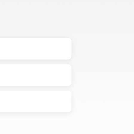
景设置安全认证策略。
时间等指标。在"订单管理"页面