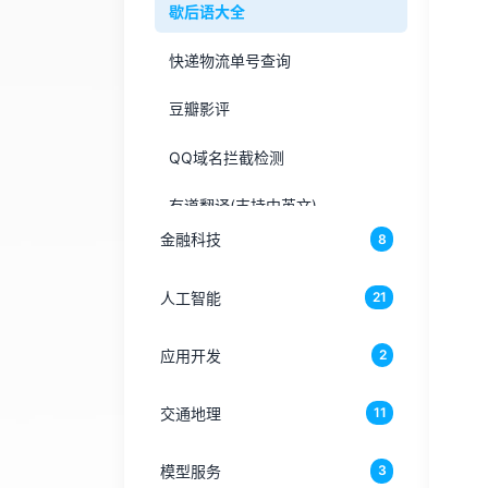
歇后语大全
快递物流单号查询
豆瓣影评
QQ域名拦截检测
有道翻译(支持中英文)
金融科技
8
通用翻译(支持所有语言)
人工智能
21
全国天气信息查询
微信域名拦截检测
应用开发
2
奥运会奖牌排行榜
交通地理
11
夸夸评论/随机一言
模型服务
3