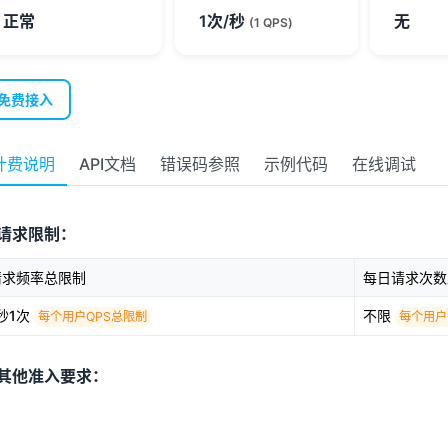
正常
1次/秒
无
(1 QPS)
免费接入
计费说明
API文档
错误码参照
示例代码
在线调试
请求限制：
请求频率总限制
每日请求次数
秒1次
不限
每个用户QPS总限制
每个用户
其他准入要求：