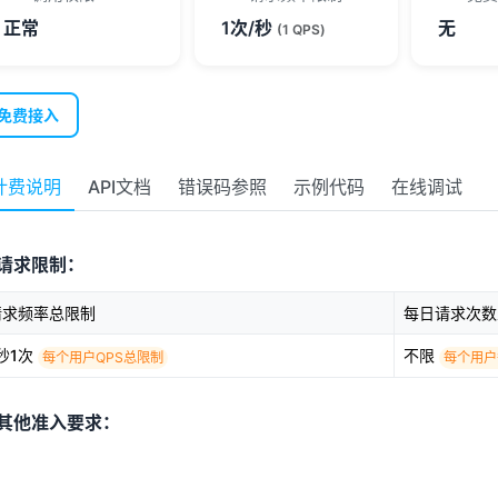
正常
1次/秒
无
(1 QPS)
免费接入
计费说明
API文档
错误码参照
示例代码
在线调试
请求限制：
请求频率总限制
每日请求次数
秒1次
不限
每个用户QPS总限制
每个用户
其他准入要求：