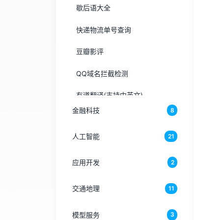
歇后语大全
快递物流单号查询
豆瓣影评
QQ域名拦截检测
有道翻译(支持中英文)
金融科技
8
通用翻译(支持所有语言)
人工智能
21
全国天气信息查询
微信域名拦截检测
应用开发
2
奥运会奖牌排行榜
交通地理
11
夸夸评论/随机一言
模型服务
3