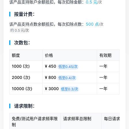
该产品支持账户余额抵扣，每次扣除金额：
0.5 元
/次
按量计费：
该产品支持点数余额抵扣，每次扣除点数：
500 点
/次
约 0.5 元
/次
次数包：
额度
价格
有效期
1000 (次)
¥ 450
一年
低至0.45/次
2000 (次)
¥ 800
一年
低至0.4/次
10000 (次)
¥ 3000
一年
低至0.3/次
请求限制：
免费/测试用户请求频率限
请求频率总限制
每日请求次数
制