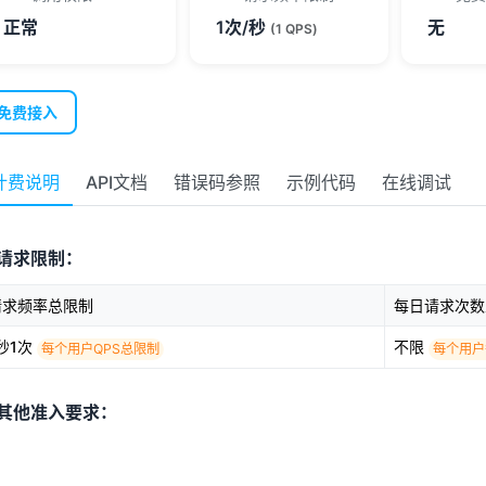
正常
1次/秒
无
(1 QPS)
免费接入
计费说明
API文档
错误码参照
示例代码
在线调试
请求限制：
请求频率总限制
每日请求次数
秒1次
不限
每个用户QPS总限制
每个用户
其他准入要求：